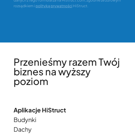
danych z tego formularza na HiStruct.com, zgodnie ze zdrowym
rozsądkiem i
polityką prywatności
HiStruct.
Przenieśmy razem Twój
biznes na wyższy
poziom
Aplikacje HiStruct
Budynki
Dachy