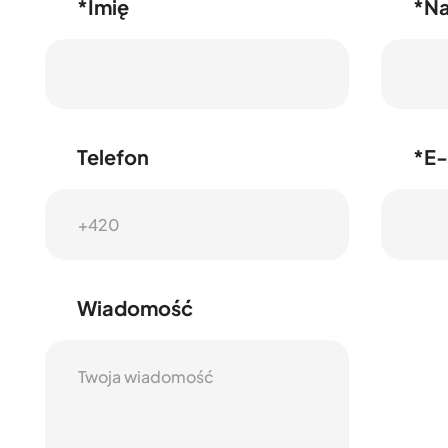
*Imię
*N
Telefon
*E-
Wiadomość